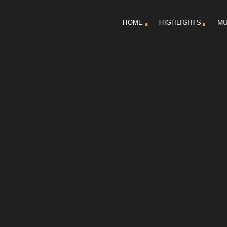
HOME
HIGHLIGHTS
MU