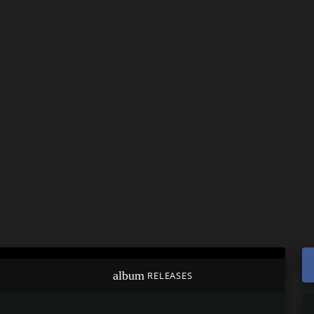
album
RELEASES