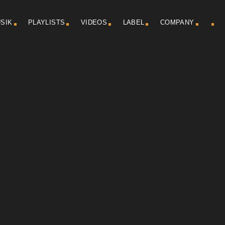
SIK
PLAYLISTS
VIDEOS
LABEL
COMPANY