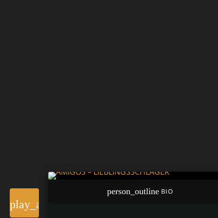
person_outline
BIO
play_arrow