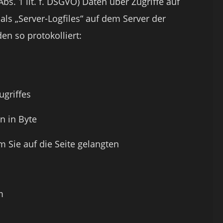
 Abs. 1 lit. f. DSGVO) Daten über Zugriffe auf
als „Server-Logfiles“ auf dem Server der
n so protokolliert:
ugriffes
n in Byte
 Sie auf die Seite gelangten
m