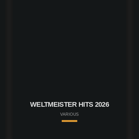
Bianca
p
p
p
p
p
WELTMEISTER HITS 2026
VARIOUS
p