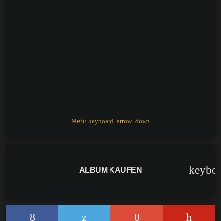
k
Mehr
keyboard_arrow_down
keybo
ALBUM KAUFEN