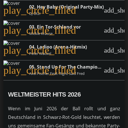
02. Hey Baby (Original Party-Mix)
play_circle_filled
add_sho
DJ Ötzi
03. Ein Tor-Schland vor
play_circle_filled
add_sho
Mickie Krause
04. Ladioo (Arena-Hitmix)
play_circle_filled
add_sho
Peter Wackel
05. Stand Up For The Champions (German Party Version)
play_circle_filled
add_sho
Axel Fischer Feat. Right Said Fred
WELTMEISTER HITS 2026
Wenn im Juni 2026 der Ball rollt und ganz
Deutschland in Schwarz-Rot-Gold leuchtet, werden
uns gemeinsame Fan-Gesänge und bekannte Party-