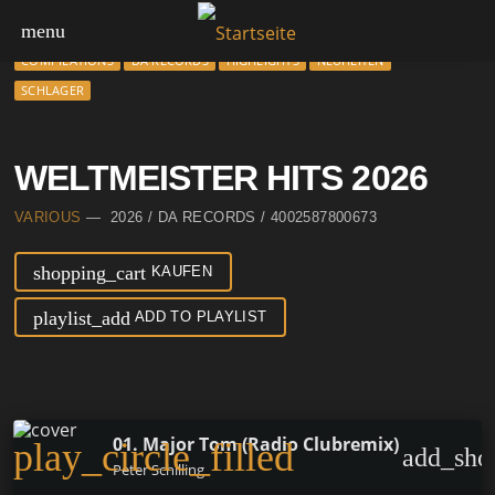
menu
COMPILATIONS
DA RECORDS
HIGHLIGHTS
NEUHEITEN
SCHLAGER
WELTMEISTER HITS 2026
VARIOUS
— 2026 / DA RECORDS / 4002587800673
shopping_cart
KAUFEN
playlist_add
ADD TO PLAYLIST
01. Major Tom (Radio Clubremix)
play_circle_filled
add_sho
Peter Schilling