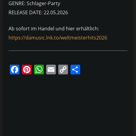
GENRE: Schlager-Party
RELEASE DATE: 22.05.2026
Ab sofort im Handel und hier erhältlich:
https://damusic.lnk.to/weltmeisterhits2026
F
Pi
W
E
C
T
a
nt
h
m
o
ei
c
er
at
ai
p
le
e
e
s
l
y
n
b
st
A
Li
o
p
n
o
p
k