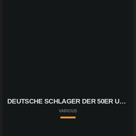
DEUTSCHE SCHLAGER DER 50ER UND
60ER JAHRE
VARIOUS