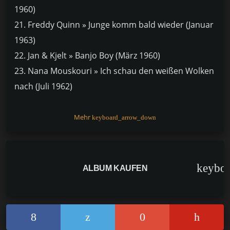
1960)
21. Freddy Quinn » Junge komm bald wieder (Januar
1963)
22. Jan & Kjelt » Banjo Boy (März 1960)
23. Nana Mouskouri » Ich schau den weißen Wolken
nach (Juli 1962)
24. Hula Hawaiian Quartett » Jim, Jonny und Jonas
(Februar 1955)
Mehr
keyboard_arrow_down
CD 2: (in Klammern die No. 1 Plazierung)
01. Peter Alexander » Ich zähle täglich meine Sorgen
keybo
ALBUM KAUFEN
(Februar 1960)
02. Die sieben Raben » Smokey (November 1956)
03. Bill Ramsey » Souvenirs (Oktober 1959)
04. Freddy Quinn » La Paloma (September 1961)