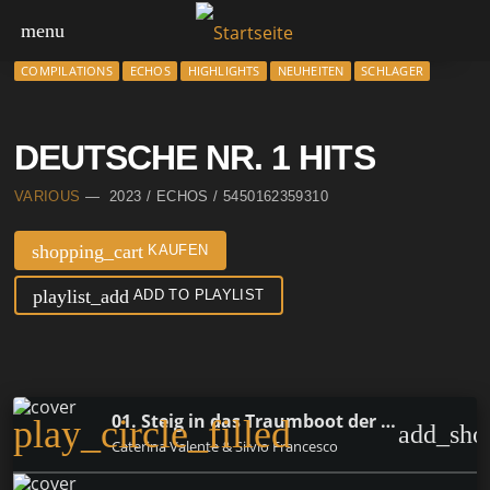
menu
COMPILATIONS
ECHOS
HIGHLIGHTS
NEUHEITEN
SCHLAGER
DEUTSCHE NR. 1 HITS
VARIOUS
— 2023 / ECHOS / 5450162359310
shopping_cart
KAUFEN
playlist_add
ADD TO PLAYLIST
01. Steig in das Traumboot der Liebe
play_circle_filled
add_sho
Caterina Valente & Silvio Francesco