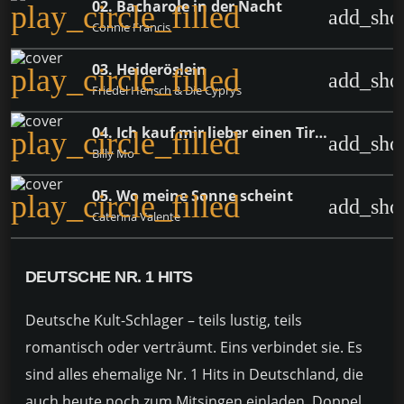
02. Bacharole in der Nacht
play_circle_filled
add_sho
Connie Francis
03. Heideröslein
play_circle_filled
add_sho
Friedel Hensch & Die Cyprys
04. Ich kauf mir lieber einen Tirolerhut
play_circle_filled
add_sho
Billy Mo
05. Wo meine Sonne scheint
play_circle_filled
add_sho
Caterina Valente
DEUTSCHE NR. 1 HITS
Deutsche Kult-Schlager – teils lustig, teils
romantisch oder verträumt. Eins verbindet sie. Es
sind alles ehemalige Nr. 1 Hits in Deutschland, die
auch heute noch zum Mitsingen einladen. Doppel