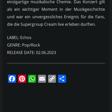
einzigartige musikalische Chemie. Das Konzert gilt
als ein wichtiger Moment in der Musikgeschichte
und war ein unvergessliches Ereignis für die Fans,
die die Supergroup Cream live erleben durften.
LABEL: Echos
GENRE: Pop/Rock
RELEASE DATE: 02.06.2023
F
Pi
W
E
C
T
a
nt
h
m
o
ei
c
er
at
ai
p
le
e
e
s
l
y
n
b
st
A
Li