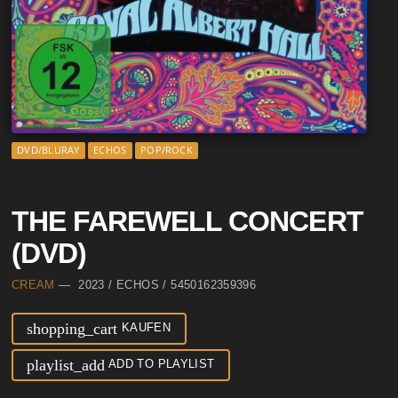
DVD/BLURAY
ECHOS
POP/ROCK
THE FAREWELL CONCERT
(DVD)
CREAM
— 2023 / ECHOS / 5450162359396
shopping_cart
KAUFEN
playlist_add
ADD TO PLAYLIST