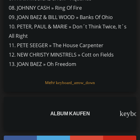
08. JOHNNY CASH » Ring Of Fire
09. JOAN BAEZ & BILL WOOD » Banks Of Ohio
10. PETER, PAUL & MARIE » Don´t Think Twice, It´s
All Right
11. PETE SEEGER » The House Carpenter
12. NEW CHRISTY MINSTRELS » Cott on Fields
13. JOAN BAEZ » Oh Freedom
14. JOHNNY CASH » I Walk The Line
15. TIGER B. SMITH » With A Litt le Help From My
Mehr
keyboard_arrow_down
Friends
16. PETE SEEGER » Die Gedanken sind frei
17. DALE HAWKINS » Susie Q
keybo
ALBUM KAUFEN
18. PETE SEEGER » Kisses Sweeter Than Wine
19. PETULA CLARK » Band Of Gold
20. AMY SMITH » Me And Bobby McGee