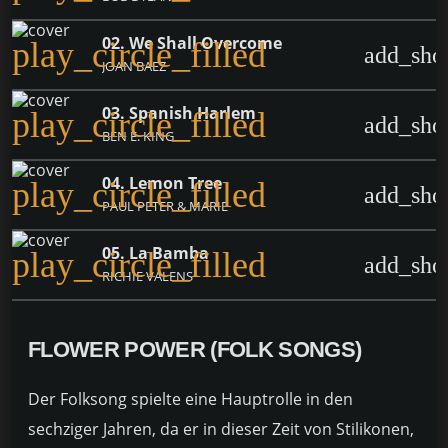
02. We Shall Overcome
play_circle_filled
add_sho
JOAN BAEZ
03. Spanish Harlem
play_circle_filled
add_sho
BEN E. KING
04. Lemon Tree
play_circle_filled
add_sho
PAUL PETER & MARIE
05. La Bamba
play_circle_filled
add_sho
RICHIE VALENS
FLOWER POWER (FOLK SONGS)
Der Folksong spielte eine Hauptrolle in den
sechziger Jahren, da er in dieser Zeit von Stilikonen,