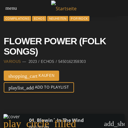
menu
COMPILATIONS
ECHOS
NEUHEITEN
POP/ROCK
FLOWER POWER (FOLK
SONGS)
VARIOUS
— 2023 / ECHOS / 5450162359303
shopping_cart
KAUFEN
playlist_add
ADD TO PLAYLIST
01. Blowin´ In The Wind
play_circle_filled
add_sho
BOB DYLAN