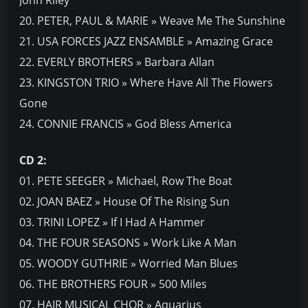
John Riley
20. PETER, PAUL & MARIE » Weave Me The Sunshine
21. USA FORCES JAZZ ENSAMBLE » Amazing Grace
22. EVERLY BROTHERS » Barbara Allan
23. KINGSTON TRIO » Where Have All The Flowers
Gone
24. CONNIE FRANCIS » God Bless America
CD 2:
01. PETE SEEGER » Michael, Row The Boat
02. JOAN BAEZ » House Of The Rising Sun
03. TRINI LOPEZ » If I Had A Hammer
04. THE FOUR SEASONS » Work Like A Man
05. WOODY GUTHRIE » Worried Man Blues
06. THE BROTHERS FOUR » 500 Miles
07. HAIR MUSICAL CHOR » Aquarius