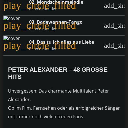
02. Mondscheinmelodie
play_circle_filled
add_sho
Peter Alexander
03. Badewannen-Tango
play_circle_filled
add_sho
Peter Alexander
04. Das tu ich alles aus Liebe
play_circle_filled
add_sho
Peter Alexander
PETER ALEXANDER – 48 GROSSE H
ITS
Unvergessen: Das charmante Multitalent Peter
Alexander.
Ob im Film, Fernsehen oder als erfolgreicher Sänger
mit immer noch vielen treuen Fans.