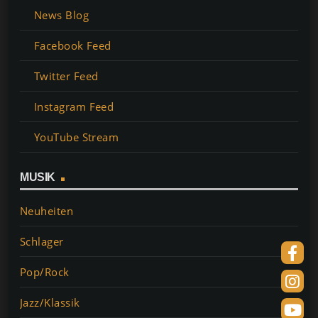
a
nt
h
m
o
ei
News Blog
c
er
at
ai
p
le
Facebook Feed
e
e
s
l
y
n
Twitter Feed
b
st
A
Li
o
p
n
Instagram Feed
o
p
k
YouTube Stream
k
MUSIK
Neuheiten
Schlager
Pop/Rock
Jazz/Klassik