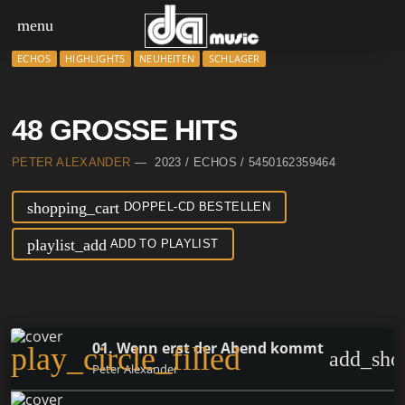
menu
ECHOS
HIGHLIGHTS
NEUHEITEN
SCHLAGER
48 GROSSE HITS
PETER ALEXANDER
— 2023 / ECHOS / 5450162359464
shopping_cart
DOPPEL-CD BESTELLEN
playlist_add
ADD TO PLAYLIST
01. Wenn erst der Abend kommt
play_circle_filled
add_sho
Peter Alexander