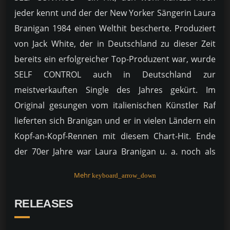
jeder kennt und der der New Yorker Sängerin Laura
Branigan 1984 einen Welthit bescherte. Produziert
von Jack White, der in Deutschland zu dieser Zeit
bereits ein erfolgreicher Top-Produzent war, wurde
SELF CONTROL auch in Deutschland zur
meistverkauften Single des Jahres gekürt. Im
Original gesungen vom italienischen Künstler Raf
lieferten sich Branigan und er in vielen Ländern ein
Kopf-an-Kopf-Rennen mit diesem Chart-Hit. Ende
der 70er Jahre war Laura Branigan u. a. noch als
Backgroundsängerin von Leonard Cohen
Mehr
keyboard_arrow_down
unterwegs.
RELEASES
Mit der Single ALL NIGHT WITH ME schaffte sie im
Jahr 1982 den Einstieg in die US-Charts. Zu dieser