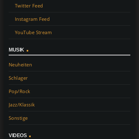
e
e
s
l
y
n
Twitter Feed
b
st
A
Li
Instagram Feed
o
p
n
o
p
k
YouTube Stream
k
MUSIK
Neuheiten
Schlager
Pop/Rock
Jazz/Klassik
Sonstige
VIDEOS