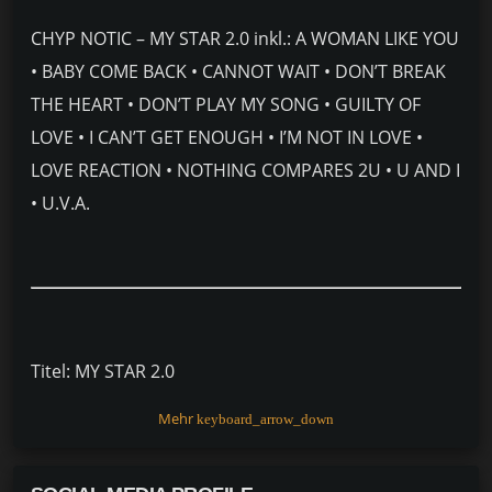
CHYP NOTIC – MY STAR 2.0 inkl.: A WOMAN LIKE YOU
• BABY COME BACK • CANNOT WAIT • DON’T BREAK
THE HEART • DON’T PLAY MY SONG • GUILTY OF
LOVE • I CAN’T GET ENOUGH • I’M NOT IN LOVE •
LOVE REACTION • NOTHING COMPARES 2U • U AND I
• U.V.A.
Titel: MY STAR 2.0
Interpret: CHYP-NOTIC
Mehr
keyboard_arrow_down
Label: DA RECORDS