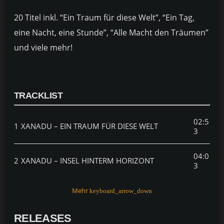
20 Titel inkl. “Ein Traum für diese Welt”, “Ein Tag,
eine Nacht, eine Stunde”, “Alle Macht den Träumen”
und viele mehr!
TRACKLIST
02:5
1
XANADU – EIN TRAUM FÜR DIESE WELT
3
04:0
2
XANADU – INSEL HINTERM HORIZONT
3
03:3
Mehr
keyboard_arrow_down
3
XANADU – ALLE MACHT DEN TRÄUMEN
6
RELEASES