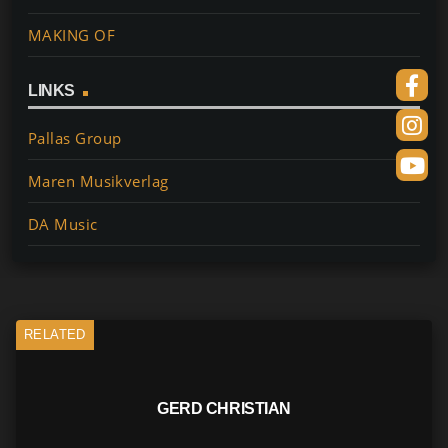
b
st
A
Li
MAKING OF
o
p
n
o
p
k
LINKS
k
Pallas Group
Maren Musikverlag
DA Music
RELATED
GERD CHRISTIAN