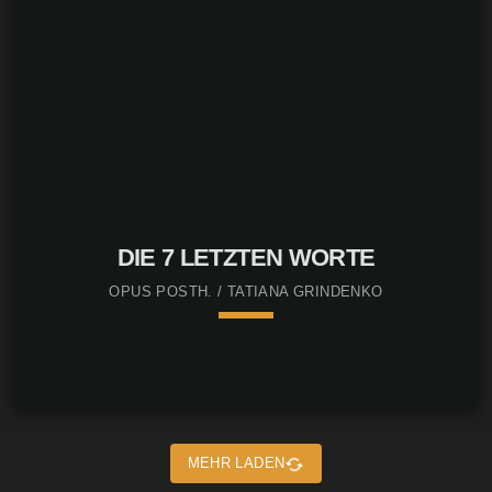
DIE 7 LETZTEN WORTE
OPUS POSTH. / TATIANA GRINDENKO
keyboard_arrow_down
sync
MEHR LADEN