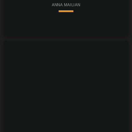
ANNA MAILIAN
keyboard_arrow_down