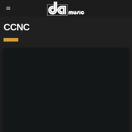
menu
CCNC