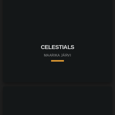
CELESTIALS
MAARIKA JÄRVI
keyboard_arrow_down