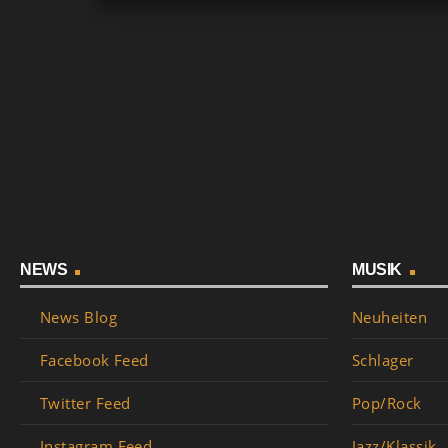
keyboard_arrow_down
01. Hörproben nicht verfügbar
play_circle_filled
file_
DEUTSCHE COUNTRY SONGS
NEWS
MUSIK
News Blog
Neuheiten
Facebook Feed
Schlager
Twitter Feed
Pop/Rock
Instagram Feed
Jazz/Klassik