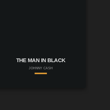
THE MAN IN BLACK
JOHNNY CASH
keyboard_arrow_down
01. Hörproben nicht verfügbar
lay_circle_filled
oad
file_download