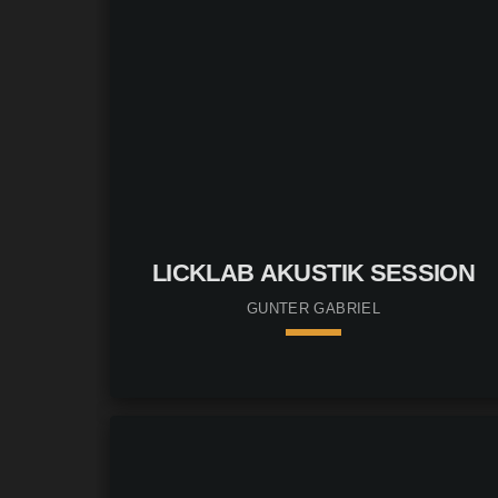
LICKLAB AKUSTIK SESSION
GUNTER GABRIEL
keyboard_arrow_down
01. Hörproben nicht verfügbar
play_circle_filled