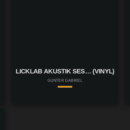
LICKLAB AKUSTIK SES… (VINYL)
GUNTER GABRIEL
keyboard_arrow_down
01. Hörproben nicht verfügbar
play_circle_filled
p
file_downl