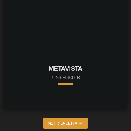
METAVISTA
JENS FISCHER
keyboard_arrow_down
sync
MEHR LADEN