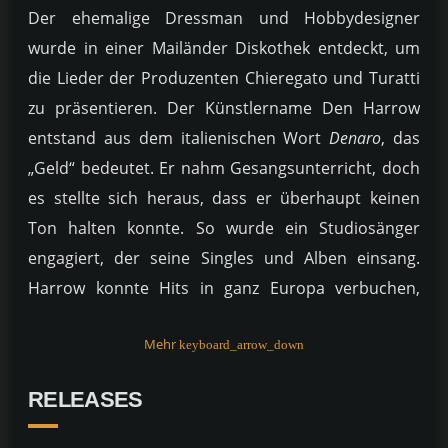
Der ehemalige Dressman und Hobbydesigner
wurde in einer Mailänder Diskothek entdeckt, um
die Lieder der Produzenten Chieregato und Turatti
zu präsentieren. Der Künstlername Den Harrow
entstand aus dem italienischen Wort
Denaro
, das
„Geld“ bedeutet. Er nahm Gesangsunterricht, doch
es stellte sich heraus, dass er überhaupt keinen
Ton halten konnte. So wurde ein Studiosänger
engagiert, der seine Singles und Alben einsang.
Harrow konnte Hits in ganz Europa verbuchen,
allein die beiden Alben
Overpower
(1985) und
Day by
Mehr
keyboard_arrow_down
Day
(1987) enthielten acht Top-Ten-Singles. In
Deutschland gewann Harrow 1987 den goldenen
RELEASES
Otto der Bravo als beliebtester Sänger und verwies
Michael Jackson auf Platz zwei.