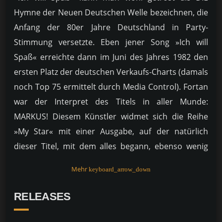
Hymne der Neuen Deutschen Welle bezeichnen, die
Anfang der 80er Jahre Deutschland in Party-
Stimmung versetzte. Eben jener Song »Ich will
Spaß« erreichte dann im Juni des Jahres 1982 den
ersten Platz der deutschen Verkaufs-Charts (damals
noch Top 75 ermittelt durch Media Control). Fortan
war der Interpret des Titels in aller Munde:
MARKUS! Diesem Künstler widmet sich die Reihe
»My Star« mit einer Ausgabe, auf der natürlich
dieser Titel, mit dem alles begann, ebenso wenig
fehlen darf, wie der Folge-Hit aus dem Jahr 1982
Mehr
keyboard_arrow_down
»Schön sind wir sowieso«. Auch das Albumdebüt
»Kugelblitze und Raketen« fand 1982 den Weg in die
RELEASES
Charts. Endgültig zum Teenie-Liebling wurde
Markus an der Seite von Pop-Ikone Nena im Film