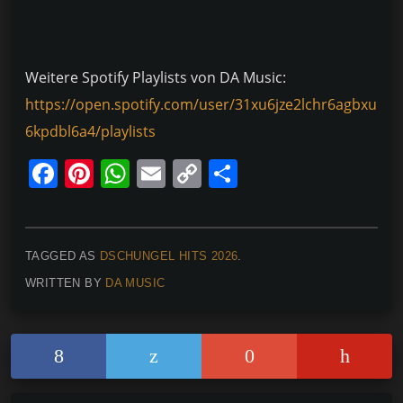
Weitere Spotify Playlists von DA Music:
https://open.spotify.com/user/31xu6jze2lchr6agbxu
6kpdbl6a4/playlists
F
Pi
W
E
C
T
a
nt
h
m
o
ei
c
er
at
ai
p
le
e
e
s
l
y
n
TAGGED AS
DSCHUNGEL HITS 2026
.
b
st
A
Li
WRITTEN BY
DA MUSIC
o
p
n
o
p
k
k