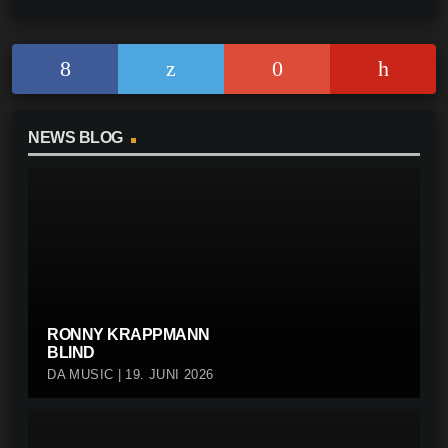
o
p
n
o
p
k
k
NEWS BLOG
RONNY KRAPPMANN
BLIND
DA MUSIC | 19. JUNI 2026