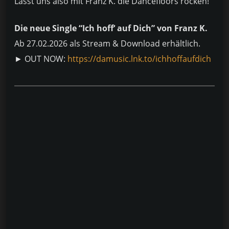
Lasst uns also mit Franz K. die Dancefloors rocken!
Die neue Single “Ich hoff‘ auf Dich” von Franz K.
Ab 27.02.2026 als Stream & Download erhältlich.
► OUT NOW:
https://damusic.lnk.to/ichhoffaufdich