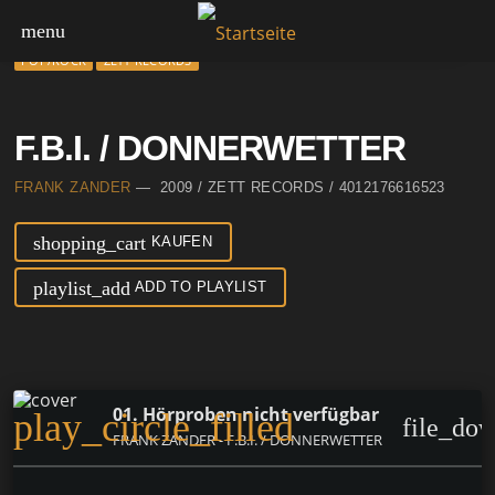
menu
POP/ROCK
ZETT RECORDS
F.B.I. / DONNERWETTER
FRANK ZANDER
— 2009 / ZETT RECORDS / 4012176616523
shopping_cart
KAUFEN
playlist_add
ADD TO PLAYLIST
01. Hörproben nicht verfügbar
play_circle_filled
file_do
FRANK ZANDER - F.B.I. / DONNERWETTER