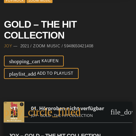
POP/ROCK
ZOOM MUSIC
GOLD – THE HIT
COLLECTION
JOY
— 2021 / ZOOM MUSIC / 5948650421408
shopping_cart
KAUFEN
playlist_add
ADD TO PLAYLIST
01. Hörproben nicht verfügbar
play_circle_filled
file_do
JOY - GOLD - THE HIT COLLECTION
JOY – GOLD – THE HIT COLLECTION