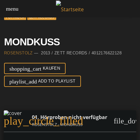
menu
POP/ROCK
ZETT RECORDS
MONDKUSS
ROSENSTOLZ
— 2013 / ZETT RECORDS / 4012176622128
shopping_cart
KAUFEN
playlist_add
ADD TO PLAYLIST
01. Hörproben nicht verfügbar
play_circle_filled
file_do
ROSENSTOLZ - MONDKUSS