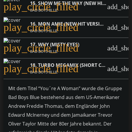
15. SHOW ME THE WAY (NEW HIT VERSION)
play_circle_filled
add_sho
BAD BOYS BLUE
16. MON AMIE (NEW HIT VERSION)
play_circle_filled
add_sho
BAD BOYS BLUE
17. WHY (MISTY EYES)
play_circle_filled
add_sho
BAD BOYS BLUE
18. TURBO MEGAMIX (SHORT CUT)
play_circle_filled
add_sho
BAD BOYS BLUE
Mit dem Titel “You´re A Woman” wurde die Gruppe
Bad Boys Blue bestehend aus dem US-Amerikaner
Andrew Freddie Thomas, dem Engländer John
Edward McInerney und dem Jamaikaner Trevor
Oliver Taylor Mitte der 80er Jahre bekannt. Der