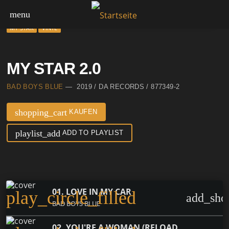
menu
MY STAR
VINYL
MY STAR 2.0
BAD BOYS BLUE
— 2019 / DA RECORDS / 877349-2
shopping_cart
KAUFEN
playlist_add
ADD TO PLAYLIST
01. LOVE IN MY CAR
play_circle_filled
add_sho
BAD BOYS BLUE
02. YOU'RE A WOMAN (RELOADED)