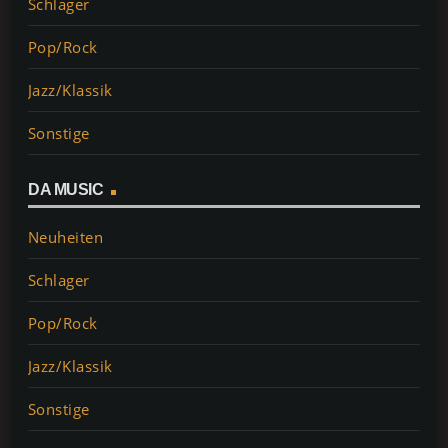
Schlager
Pop/Rock
Jazz/Klassik
Sonstige
DA MUSIC
Neuheiten
Schlager
► Download:
https://amzn.to/3bLe8WY
Pop/Rock
► Audio-CD:
https://amzn.to/2MetuM7
► Vinyl:
https://amzn.to/368MwKc
Jazz/Klassik
EAN: 4002587733322
Sonstige