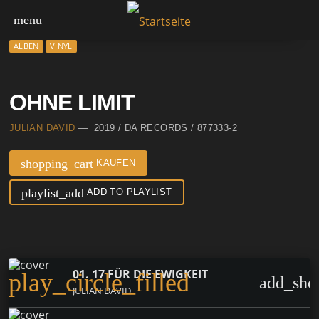
menu
ALBEN
VINYL
OHNE LIMIT
JULIAN DAVID
— 2019 / DA RECORDS / 877333-2
shopping_cart
KAUFEN
playlist_add
ADD TO PLAYLIST
01. 17 FÜR DIE EWIGKEIT
play_circle_filled
add_sho
JULIAN DAVID