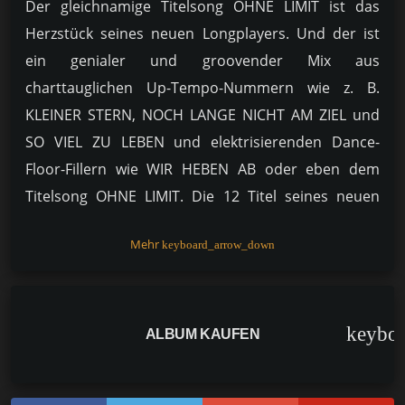
Der gleichnamige Titelsong OHNE LIMIT ist das
Herzstück seines neuen Longplayers. Und der ist
ein genialer und groovender Mix aus
charttauglichen Up-Tempo-Nummern wie z. B.
KLEINER STERN, NOCH LANGE NICHT AM ZIEL und
SO VIEL ZU LEBEN und elektrisierenden Dance-
Floor-Fillern wie WIR HEBEN AB oder eben dem
Titelsong OHNE LIMIT. Die 12 Titel seines neuen
Albums auf unseren Ohren, ziehen wir mit Julian los
Mehr
keyboard_arrow_down
und stellen einfach alles auf Anfang, alles auf „Wir
bleiben immer 17 – 17 für die Ewigkeit“! Und dann
heben wir ab, heute für den Moment, „als gäb‘s kein
Mor­gen mehr“ und freuen uns im Hier und Jetzt auf
keybo
ALBUM KAUFEN
das kommende Album dieses musikverrückten
Youngs­ters, der mit uns zu­sammen das Leben