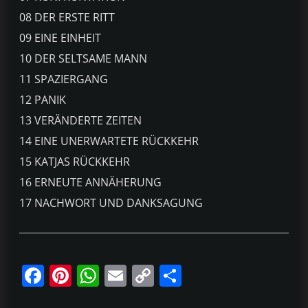
08 DER ERSTE RITT
09 EINE EINHEIT
10 DER SELTSAME MANN
11 SPAZIERGANG
12 PANIK
13 VERÄNDERTE ZEITEN
14 EINE UNERWARTETE RÜCKKEHR
15 KATJAS RÜCKKEHR
16 ERNEUTE ANNÄHERUNG
17 NACHWORT UND DANKSAGUNG
F
Pi
W
E
C
T
a
nt
h
m
o
ei