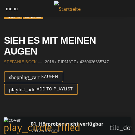
menu
PIPMATZ
SONSTIGE
SIEH ES MIT MEINEN
AUGEN
STEFANIE BOCK
— 2018 / PIPMATZ / 4260026635747
shopping_cart
KAUFEN
playlist_add
ADD TO PLAYLIST
01. Hörproben nicht verfügbar
play_circle_filled
file_do
STEFANIE BOCK