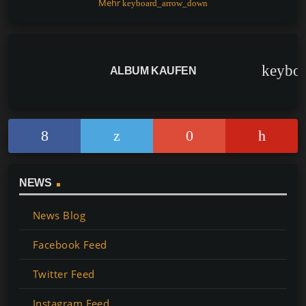
Mehr
keyboard_arrow_down
keybo
ALBUM KAUFEN
NEWS
News Blog
Facebook Feed
Twitter Feed
Instagram Feed