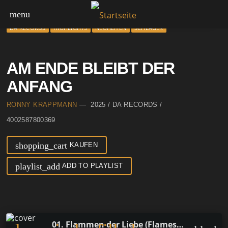
menu
DA RECORDS
HIGHLIGHTS
NEUHEITEN
SCHLAGER
AM ENDE BLEIBT DER
ANFANG
RONNY KRAPPMANN
— 2025 / DA RECORDS /
4002587800369
shopping_cart
KAUFEN
playlist_add
ADD TO PLAYLIST
01. Flammen der Liebe (Flames of Love Remix)