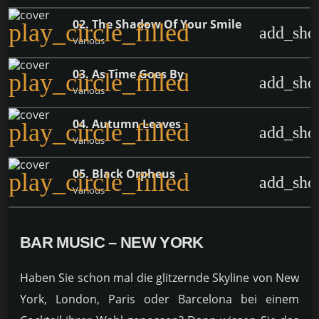
02. The Shadow Of Your Smile
play_circle_filled
add_sho
Various
03. As Time Goes By
play_circle_filled
add_sho
Various
04. Autumn Leaves
play_circle_filled
add_sho
Various
05. Black Orpheus
play_circle_filled
add_sho
Various
BAR MUSIC – NEW YORK
Haben Sie schon mal die glitzernde Skyline von New
York, London, Paris oder Barcelona bei einem