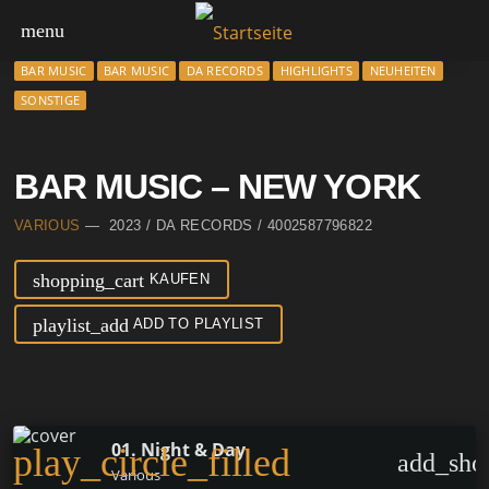
menu
BAR MUSIC
BAR MUSIC
DA RECORDS
HIGHLIGHTS
NEUHEITEN
SONSTIGE
BAR MUSIC – NEW YORK
VARIOUS
— 2023 / DA RECORDS / 4002587796822
shopping_cart
KAUFEN
playlist_add
ADD TO PLAYLIST
01. Night & Day
play_circle_filled
add_sho
Various