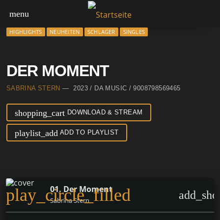
menu
HIGHLIGHTS
NEUHEITEN
SCHLAGER
SINGLES
DER MOMENT
SABRINA STERN
— 2023 / DA MUSIC / 9008798569465
shopping_cart
DOWNLOAD & STREAM
playlist_add
ADD TO PLAYLIST
01. Der Moment
play_circle_filled
add_sho
Sabrina Stern