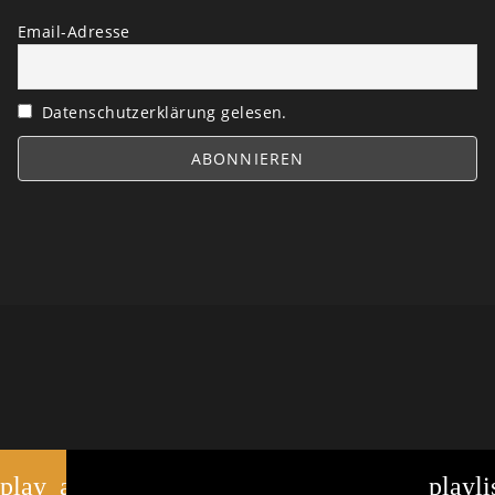
Email-Adresse
Datenschutzerklärung gelesen.
play_arrow
playli