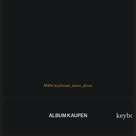
Mehr
keyboard_arrow_down
keybo
ALBUM KAUFEN