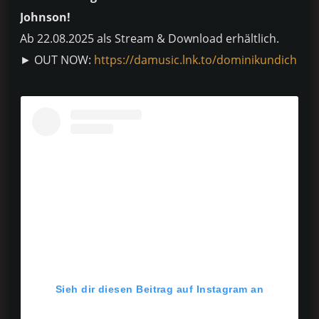
Johnson!
Ab 22.08.2025 als Stream & Download erhältlich.
► OUT NOW:
https://damusic.lnk.to/dominikundich
Sieh dir diesen Beitrag auf Instagram an