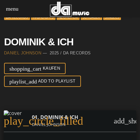
menu
DA RECORDS
HIGHLIGHTS
NEUHEITEN
SCHLAGER
SINGLES
DOMINIK & ICH
DANIEL JOHNSON
— 2025 / DA RECORDS
shopping_cart
KAUFEN
playlist_add
ADD TO PLAYLIST
01. DOMINIK & ICH
play_circle_filled
add_sho
DANIEL JOHNSON