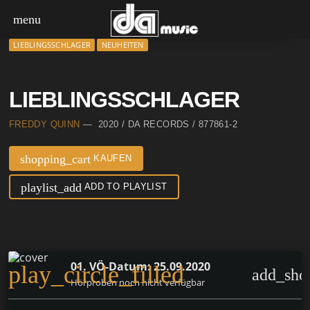
menu
LIEBLINGSSCHLAGER
NEUHEITEN
LIEBLINGSSCHLAGER
FREDDY QUINN
— 2020 / DA RECORDS / 877861-2
shopping_cart
KAUFEN
playlist_add
ADD TO PLAYLIST
01. VÖ-Datum: 25.09.2020
play_circle_filled
add_sho
Hörproben noch nicht verfügbar