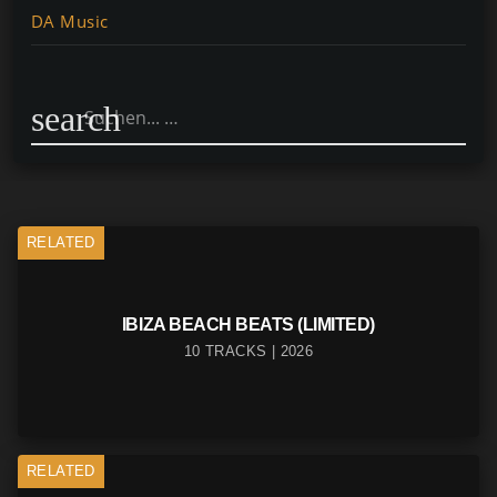
b
st
A
Li
DA Music
o
p
n
o
p
k
k
search
RELATED
IBIZA BEACH BEATS (LIMITED)
10 TRACKS | 2026
RELATED