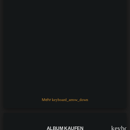
Mehr
keyboard_arrow_down
keybo
ALBUM KAUFEN