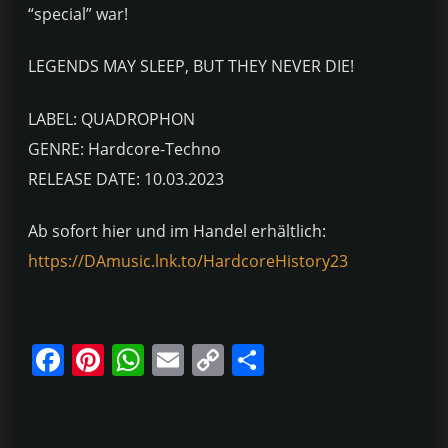
“special” war!
LEGENDS MAY SLEEP, BUT THEY NEVER DIE!
LABEL: QUADROPHON
GENRE: Hardcore-Techno
RELEASE DATE: 10.03.2023
Ab sofort hier und im Handel erhältlich:
https://DAmusic.lnk.to/HardcoreHistory23
F
Pi
W
E
C
T
a
nt
h
m
o
ei
c
er
at
ai
p
le