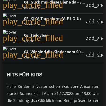
01. Guck mal diese Biene da - Summ Summ
play_circle_filled
add_sho
Isa Glücklich
02. KIKA Tanzalarm (A-E-I-O-U)
play_circle_filled
add_sho
Volker Rosin
03. Teddybär
play_circle_filled
add_sho
Nilsen
04. Wir sind die Kinder vom Süderhof
play_circle_filled
add_sho
Chaos Team
HITS FÜR KIDS
Hallo Kinder! Silvester schon was vor? Ansonsten
startet Sonnenklar TV am 31.12.2022 um 19:00 Uhr
die Sendung „Isa Glücklich und Benji präsentie- ren