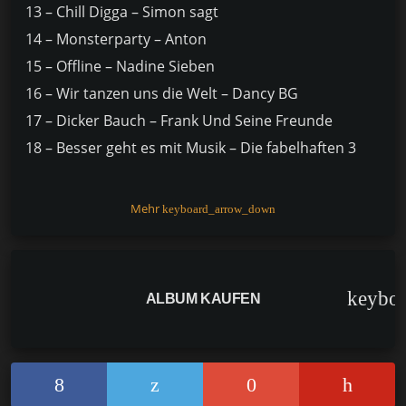
13 – Chill Digga – Simon sagt
14 – Monsterparty – Anton
15 – Offline – Nadine Sieben
16 – Wir tanzen uns die Welt – Dancy BG
17 – Dicker Bauch – Frank Und Seine Freunde
18 – Besser geht es mit Musik – Die fabelhaften 3
F
Pi
W
E
C
T
a
nt
h
m
o
ei
Mehr
keyboard_arrow_down
c
er
at
ai
p
le
e
e
s
l
y
n
b
st
A
Li
keybo
ALBUM KAUFEN
o
p
n
o
p
k
k