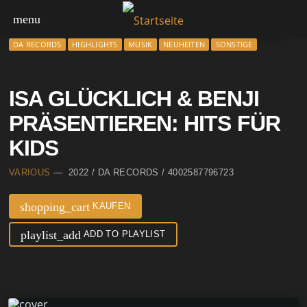
menu
DA RECORDS
HIGHLIGHTS
MUSIK
NEUHEITEN
SONSTIGE
ISA GLÜCKLICH & BENJI
PRÄSENTIEREN: HITS FÜR
KIDS
VARIOUS
— 2022 / DA RECORDS / 4002587796723
shopping_cart
KAUFEN
playlist_add
ADD TO PLAYLIST