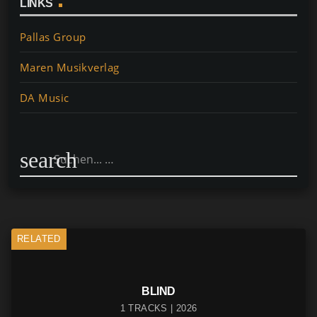
e
e
s
l
y
n
LINKS
b
st
A
Li
Pallas Group
o
p
n
o
p
k
Maren Musikverlag
k
DA Music
search
RELATED
BLIND
1 TRACKS | 2026