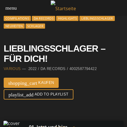
menu
COMPILATIONS
DA RECORDS
HIGHLIGHTS
LIEBLINGSSCHLAGER
NEUHEITEN
SCHLAGER
LIEBLINGSSCHLAGER –
FÜR DICH!
VARIOUS
— 2022 / DA RECORDS / 4002587794422
shopping_cart
KAUFEN
playlist_add
ADD TO PLAYLIST