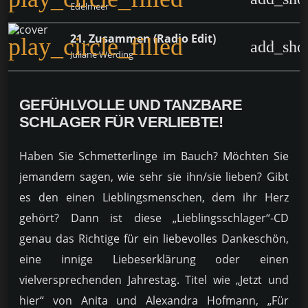
Edelmeer
21. Zusammen (Radio Edit)
play_circle_filled
add_sho
Juliane Werding
GEFÜHLVOLLE UND TANZBARE
SCHLAGER FÜR VERLIEBTE!
Haben Sie Schmetterlinge im Bauch? Möchten Sie
jemandem sagen, wie sehr sie ihn/sie lieben? Gibt
es den einen Lieblingsmenschen, dem ihr Herz
gehört? Dann ist diese „Lieblingsschlager“-CD
genau das Richtige für ein liebevolles Dankeschön,
eine innige Liebeserklärung oder einen
vielversprechenden Jahrestag. Titel wie „Jetzt und
hier“ von Anita und Alexandra Hofmann, „Für