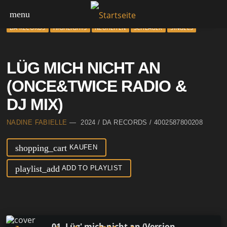
menu
DA RECORDS
HIGHLIGHTS
NEUHEITEN
SCHLAGER
SINGLES
LÜG MICH NICHT AN
(ONCE&TWICE RADIO &
DJ MIX)
NADINE FABIELLE
— 2024 / DA RECORDS / 4002587800208
shopping_cart
KAUFEN
playlist_add
ADD TO PLAYLIST
01. Lüg' mich nicht an (Version 2024 Radio Mix)