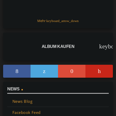
o
p
k
k
Mehr
keyboard_arrow_down
keybo
ALBUM KAUFEN
NEWS
News Blog
Facebook Feed