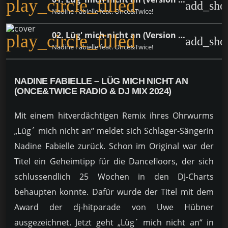
play_circle_filled
add_sho
Nadine Fabielle feat. Once&Twice!
02. Lüg' mich nicht an (Version 2024 DJ Mix)
play_circle_filled
add_sho
Nadine Fabielle feat. Once&Twice!
NADINE FABIELLE – LÜG MICH NICHT AN
(ONCE&TWICE RADIO & DJ MIX 2024)
Mit einem hitverdächtigen Remix ihres Ohrwurms
„Lüg´ mich nicht an“ meldet sich Schlager-Sängerin
Nadine Fabielle zurück. Schon im Original war der
Titel ein Geheimtipp für die Dancefloors, der sich
schlussendlich 25 Wochen in den DJ-Charts
behaupten konnte. Dafür wurde der Titel mit dem
Award der dj-hitparade von Uwe Hübner
ausgezeichnet. Jetzt geht „Lüg´ mich nicht an“ in