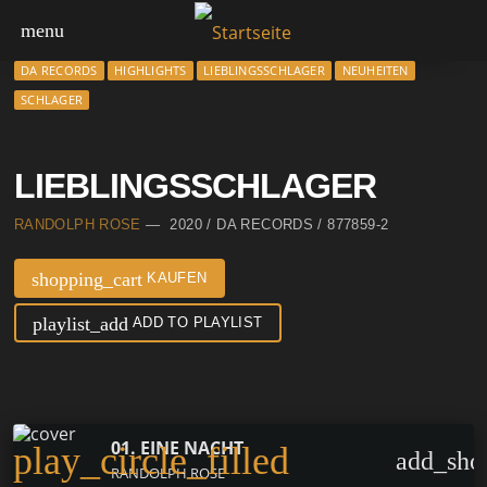
menu
DA RECORDS
HIGHLIGHTS
LIEBLINGSSCHLAGER
NEUHEITEN
SCHLAGER
LIEBLINGSSCHLAGER
RANDOLPH ROSE
— 2020 / DA RECORDS / 877859-2
shopping_cart
KAUFEN
playlist_add
ADD TO PLAYLIST
01. EINE NACHT
play_circle_filled
add_sho
RANDOLPH ROSE