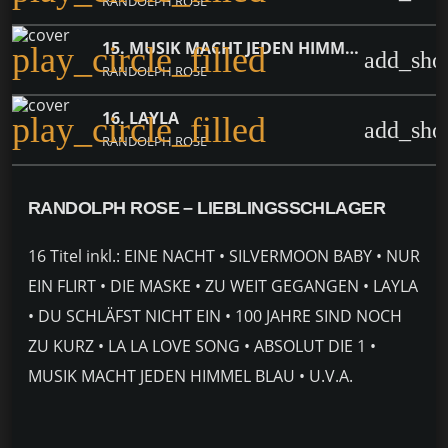
RANDOLPH ROSE
15. MUSIK MACHT JEDEN HIMMEL BLAU
play_circle_filled
add_sho
RANDOLPH ROSE
16. LAYLA
play_circle_filled
add_sho
RANDOLPH ROSE
RANDOLPH ROSE – LIEBLINGSSCHLAGER
16 Titel inkl.: EINE NACHT • SILVERMOON BABY • NUR
EIN FLIRT • DIE MASKE • ZU WEIT GEGANGEN • LAYLA
• DU SCHLÄFST NICHT EIN • 100 JAHRE SIND NOCH
ZU KURZ • LA LA LOVE SONG • ABSOLUT DIE 1 •
MUSIK MACHT JEDEN HIMMEL BLAU • U.V.A.