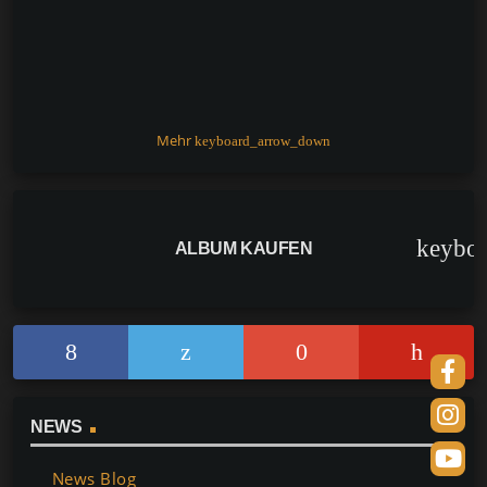
o
p
k
k
Mehr
keyboard_arrow_down
keybo
ALBUM KAUFEN
NEWS
News Blog