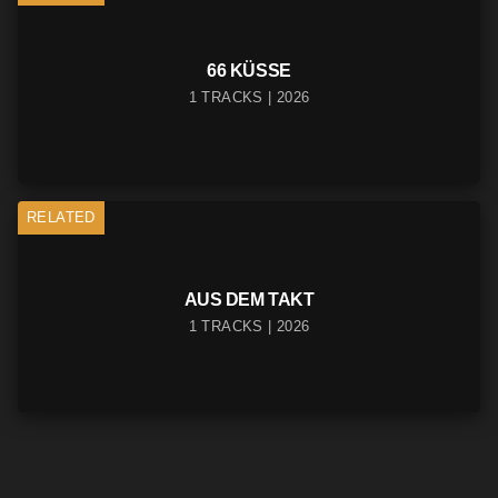
66 KÜSSE
1 TRACKS | 2026
RELATED
AUS DEM TAKT
1 TRACKS | 2026