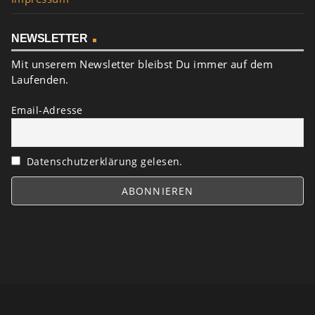
NEWSLETTER
Mit unserem Newsletter bleibst Du immer auf dem
Laufenden.
Email-Adresse
Datenschutzerklärung gelesen.