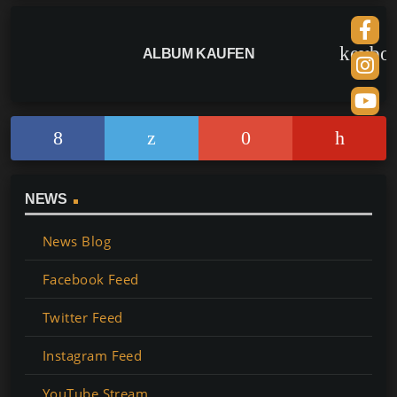
16
Nur Du und sonst gar nichts
3:27
keybo
ALBUM KAUFEN
17
Alles liebe zum Geburtstag
2:54
18
San Sebastian
3:03
19
Arrivederci
3:27
20
Ein Leben ohne dich
3:18
NEWS
News Blog
Facebook Feed
F
Pi
W
E
C
T
a
nt
h
m
o
ei
Twitter Feed
c
er
at
ai
p
le
Instagram Feed
e
e
s
l
y
n
YouTube Stream