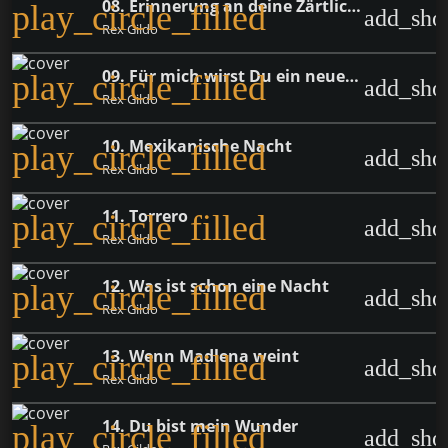
08. Erinnerung an deine Zärtlichkeit
play_circle_filled
add_sho
Rex Gildo
09. Für mich wirst Du ein neuer Anfang sein
play_circle_filled
add_sho
Rex Gildo
10. Mexikanische Nacht
play_circle_filled
add_sho
Rex Gildo
11. Torrero
play_circle_filled
add_sho
Rex Gildo
12. Was ist schon eine Nacht
play_circle_filled
add_sho
Rex Gildo
13. Wenn Madlena weint
play_circle_filled
add_sho
Rex Gildo
14. Du bist mein Wunder
play_circle_filled
add_sho