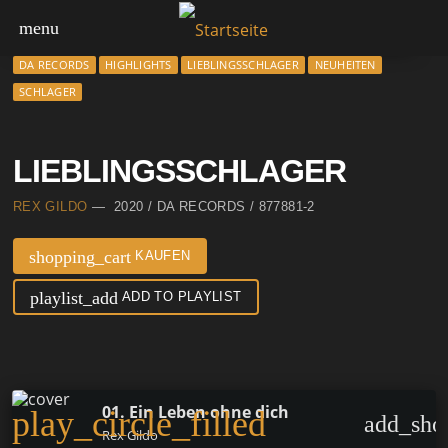
menu
DA RECORDS
HIGHLIGHTS
LIEBLINGSSCHLAGER
NEUHEITEN
SCHLAGER
LIEBLINGSSCHLAGER
REX GILDO
— 2020 / DA RECORDS / 877881-2
shopping_cart
KAUFEN
playlist_add
ADD TO PLAYLIST
01. Ein Leben ohne dich
play_circle_filled
add_sho
Rex Gildo