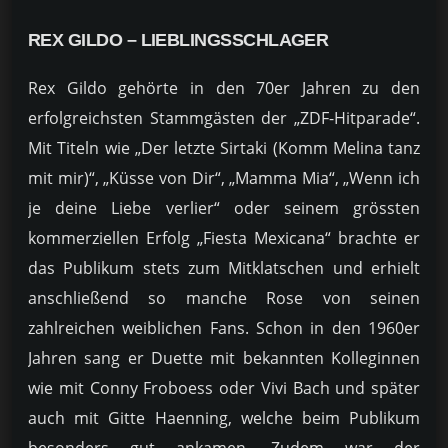
REX GILDO –
LIEBLINGSSCHLAGER
Rex Gildo gehörte in den 70er Jahren zu den
erfolgreichsten Stammgästen der „ZDF-Hitparade“.
Mit Titeln wie „Der letzte Sirtaki (Komm Melina tanz
mit mir)“, „Küsse von Dir“, „Mamma Mia“, „Wenn ich
je deine Liebe verlier“ oder seinem grössten
kommerziellen Erfolg „Fiesta Mexicana“ brachte er
das Publikum stets zum Mitklatschen und erhielt
anschließend so manche Rose von seinen
zahlreichen weiblichen Fans. Schon in den 1960er
Jahren sang er Duette mit bekannten Kolleginnen
wie mit Conny Froboess oder Vivi Bach und später
auch mit Gitte Haenning, welche beim Publikum
besonders gut ankamen. Zudem war der