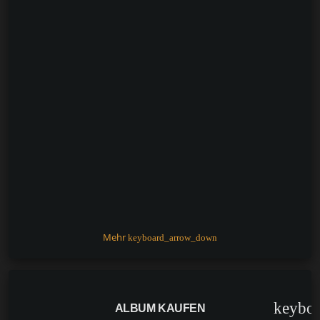
Mehr
keyboard_arrow_down
keybo
ALBUM KAUFEN