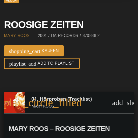
ALBEN
ROOSIGE ZEITEN
MARY ROOS
— 2001 / DA RECORDS / 870888-2
shopping_cart
KAUFEN
playlist_add
ADD TO PLAYLIST
01. Hörproben (Tracklist)
play_circle_filled
add_sho
MARY ROOS
MARY ROOS – ROOSIGE ZEITEN