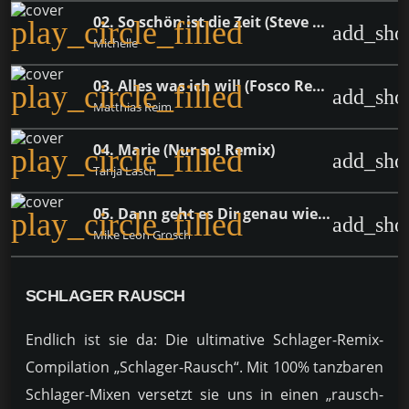
02. So schön ist die Zeit (Steve Modana & Alex C Remix)
play_circle_filled
add_sho
Michelle
03. Alles was ich will (Fosco Remix Edit)
play_circle_filled
add_sho
Matthias Reim
04. Marie (Nur so! Remix)
play_circle_filled
add_sho
Tanja Lasch
05. Dann geht es Dir genau wie mir (Zero & DeNiro Remix)
play_circle_filled
add_sho
Mike Leon Grosch
SCHLAGER RAUSCH
Endlich ist sie da: Die ultimative Schlager-Remix-
Compilation „Schlager-Rausch“. Mit 100% tanzbaren
Schlager-Mixen versetzt sie uns in einen „rausch-