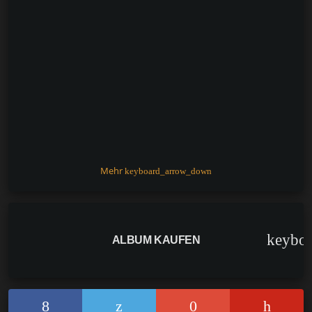
Mehr
keyboard_arrow_down
keybo
ALBUM KAUFEN