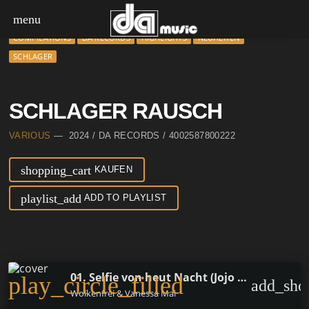
menu
COMPILATIONS
DA RECORDS
HIGHLIGHTS
NEUHEITEN
SCHLAGER
SCHLAGER RAUSCH
VARIOUS
— 2024 / DA RECORDS / 4002587800222
shopping_cart
KAUFEN
playlist_add
ADD TO PLAYLIST
01. Selfie von heut Nacht (Jojo Dance Mix)
play_circle_filled
add_sho
Wolkenfrei & Vanessa Mai