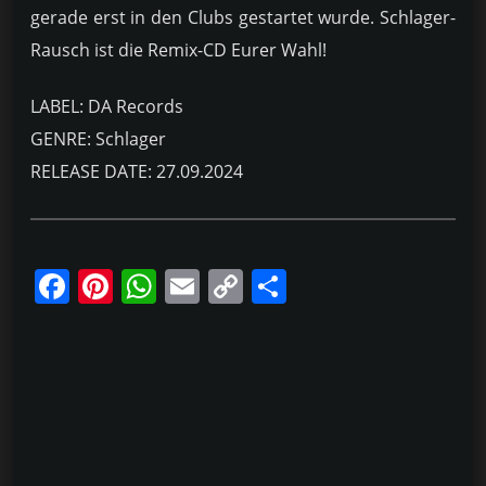
gerade erst in den Clubs gestartet wurde. Schlager-
Rausch ist die Remix-CD Eurer Wahl!
LABEL: DA Records
GENRE: Schlager
RELEASE DATE: 27.09.2024
F
Pi
W
E
C
T
a
nt
h
m
o
ei
c
er
at
ai
p
le
e
e
s
l
y
n
b
st
A
Li
o
p
n