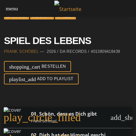
menu
DA RECORDS
HIGHLIGHTS
SCHLAGER
SPIEL DES LEBENS
FRANK SCHÖBEL
— 2026 / DA RECORDS / 4013809418439
shopping_cart
BESTELLEN
playlist_add
ADD TO PLAYLIST
01. Schön, dass es Dich gibt
play_circle_filled
add_sho
Frank Schöbel
02. Dich hat der Himmel geschickt