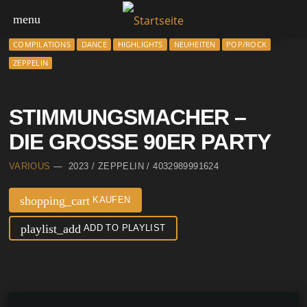
menu
COMPILATIONS
DANCE
HIGHLIGHTS
NEUHEITEN
POP/ROCK
ZEPPELIN
STIMMUNGSMACHER –
DIE GROSSE 90ER PARTY
VARIOUS
— 2023 / ZEPPELIN / 4032989991624
shopping_cart
KAUFEN
playlist_add
ADD TO PLAYLIST