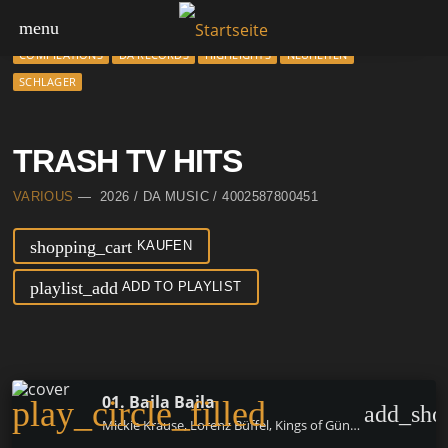
menu
COMPILATIONS
DA RECORDS
HIGHLIGHTS
NEUHEITEN
SCHLAGER
TRASH TV HITS
VARIOUS
— 2026 / DA MUSIC / 4002587800451
shopping_cart
KAUFEN
playlist_add
ADD TO PLAYLIST
01. Baila Baila
play_circle_filled
add_sho
Mickie Krause, Lorenz Büffel, Kings of Günter & Immer Hansi