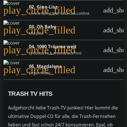
02. Gina-Lisa
play_circle_filled
add_sho
Lorenz Büffel feat. Gina-Lisa Lohfink
03. Oh Baby
play_circle_filled
add_sho
Mia Julia
04. 1000 Träume weit
play_circle_filled
add_sho
DJ Ostkurve & Antonia aus Tirol
05. Magdalena
play_circle_filled
add_sho
Jürgen Milski
TRASH TV HITS
Aufgehorcht liebe Trash-TV-Junkies! Hier kommt die
ultimative Doppel-CD für alle, die Trash-Fernsehen
lieben und fast schon 24/7 konsumieren. Egal, ob