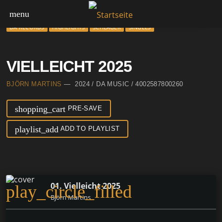
menu
DA RECORDS
HIGHLIGHTS
SCHLAGER
SINGLES
VIELLEICHT 2025
BJÖRN MARTINS
— 2024 / DA MUSIC / 4002587800260
shopping_cart
PRE-SAVE
playlist_add
ADD TO PLAYLIST
01. Vielleicht 2025
play_circle_filled
Björn Martins