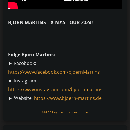
BJÖRN MARTINS – X-MAS-TOUR 2024!
Folge Björn Martins:
► Facebook:
https://www.facebook.com/bjoernMartins
► Instagram:
https://www.instagram.com/bjoernmartins
► Website:
https://www.bjoern-martins.de
Mehr
keyboard_arrow_down
#BjörnMartins #Vielleicht2025 #DAmusic
F
Pi
W
E
C
T