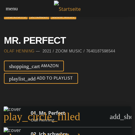
menu
HIGHLIGHTS
SCHLAGER
ZOOM MUSIC
MR. PERFECT
OLAF HENNING
— 2021 / ZOOM MUSIC / 7640187598544
shopping_cart
AMAZON
playlist_add
ADD TO PLAYLIST
01. Mr. Perfect
play_circle_filled
add_sho
Olaf Henning
02. Ich schwöre