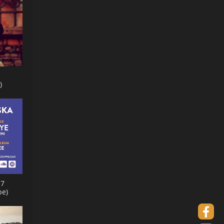
)
 7
be)