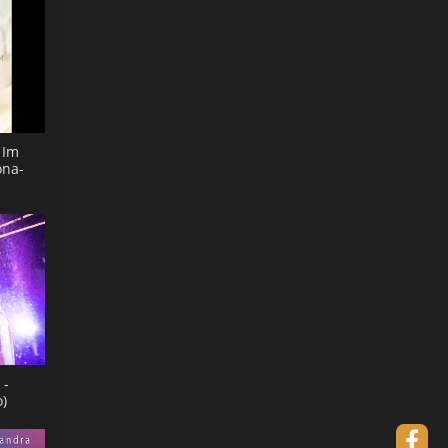
 Im
ona-
 -
o)