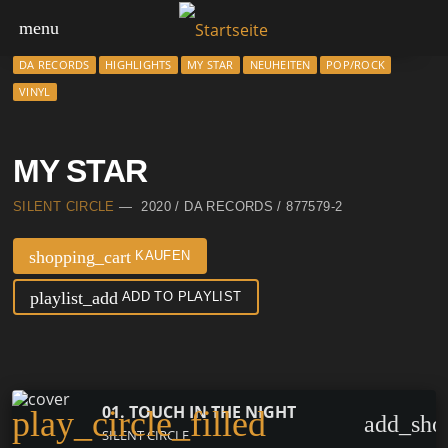
menu
DA RECORDS
HIGHLIGHTS
MY STAR
NEUHEITEN
POP/ROCK
VINYL
MY STAR
SILENT CIRCLE
— 2020 / DA RECORDS / 877579-2
shopping_cart
KAUFEN
playlist_add
ADD TO PLAYLIST
01. TOUCH IN THE NIGHT
play_circle_filled
add_sho
SILENT CIRCLE